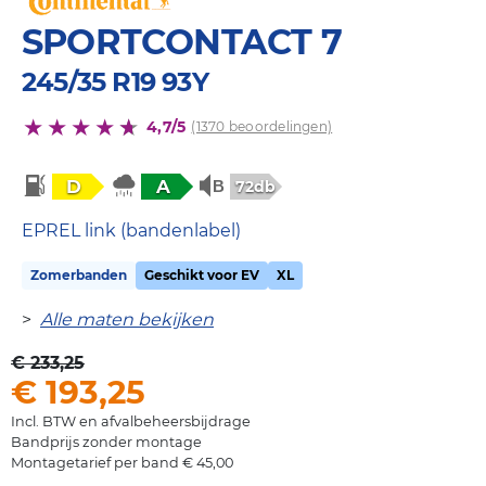
SPORTCONTACT 7
245/35 R19 93Y
4,7/5
(1370 beoordelingen)
D
A
72db
EPREL link (bandenlabel)
Zomerbanden
Geschikt voor EV
XL
>
Alle maten bekijken
€ 233,25
€ 193,25
Incl. BTW en afvalbeheersbijdrage
Bandprijs zonder montage
Montagetarief per band € 45,00