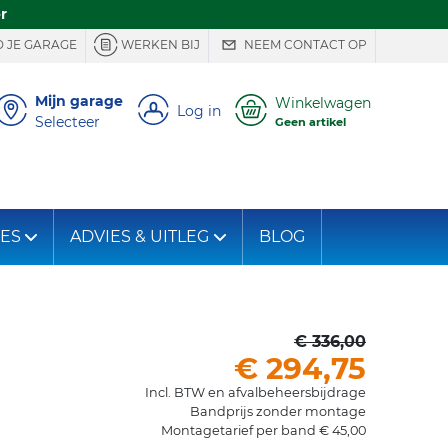
r
 JE GARAGE
WERKEN BIJ
NEEM CONTACT OP
Mijn garage
Winkelwagen
Log in
Selecteer
Geen artikel
IES
ADVIES & UITLEG
BLOG
€ 336,00
€ 294,75
Incl. BTW en afvalbeheersbijdrage
Bandprijs zonder montage
Montagetarief per band € 45,00