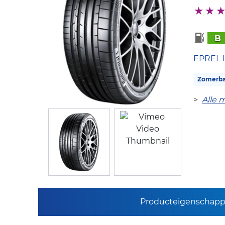
B
EPREL l
Zomerb
>
Alle 
Producteigenschap