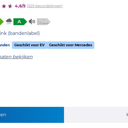
4,6/5
(529 beoordelingen)
A
74db
ink (bandenlabel)
anden
Geschikt voor EV
Geschikt voor Mercedes
maten bekijken
pen