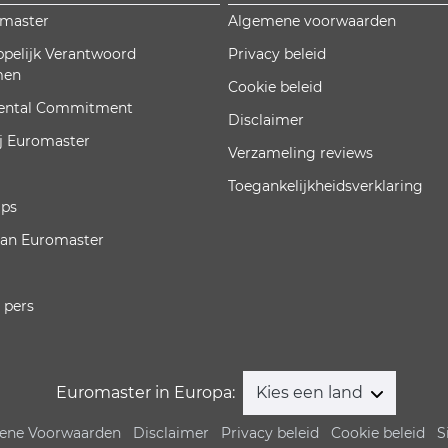
omaster
Algemene voorwaarden
pelijk Verantwoord
Privacy beleid
men
Cookie beleid
ental Commitment
Disclaimer
j Euromaster
Verzameling reviews
Toegankelijkheidsverklaring
ips
van Euromaster
 pers
Euromaster in Europa:
Kies een land
ene Voorwaarden
Disclaimer
Privacy beleid
Cookie beleid
S