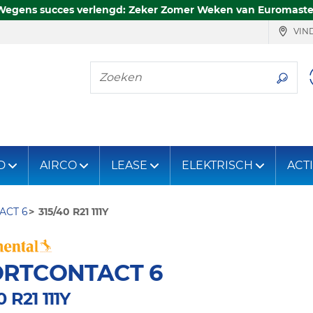
Wegens succes verlengd: Zeker Zomer Weken van Euromaste
VIND
Zoeken
D
AIRCO
LEASE
ELEKTRISCH
ACT
ACT 6
315/40 R21 111Y
ORTCONTACT 6
0 R21 111Y