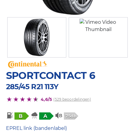
SPORTCONTACT 6
285/45 R21 113Y
4,6/5
(529 beoordelingen)
B
A
75db
EPREL link (bandenlabel)