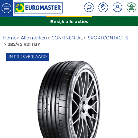
Bekijk alle acties
Home
Alle merken
CONTINENTAL
SPORTCONTACT 6
285/45 R21 113Y
IN PRIJS VERLAAGD