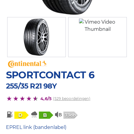
SPORTCONTACT 6
255/35 R21 98Y
4,6/5
(529 beoordelingen)
D
B
73db
EPREL link (bandenlabel)