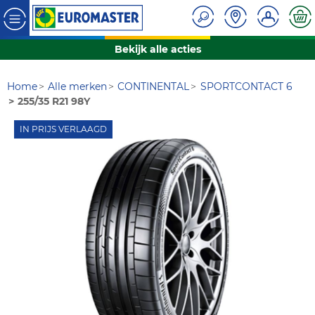
Bekijk alle acties
Home
Alle merken
CONTINENTAL
SPORTCONTACT 6
255/35 R21 98Y
IN PRIJS VERLAAGD