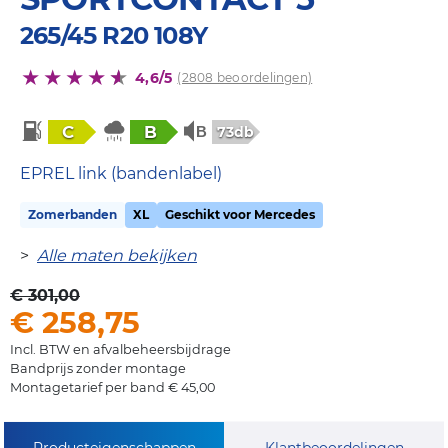
265/45 R20 108Y
4,6/5
(2808 beoordelingen)
C
B
73db
EPREL link (bandenlabel)
Zomerbanden
XL
Geschikt voor Mercedes
>
Alle maten bekijken
€ 301,00
€ 258,75
Incl. BTW en afvalbeheersbijdrage
Bandprijs zonder montage
Montagetarief per band € 45,00
Producteigenschappen
Klantbeoordelingen