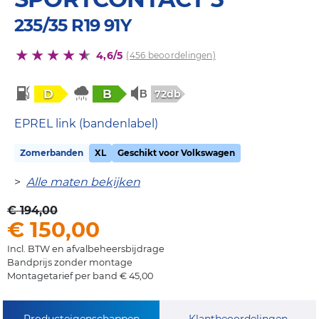
235/35 R19 91Y
4,6/5
(456 beoordelingen)
D
B
72db
EPREL link (bandenlabel)
Zomerbanden
XL
Geschikt voor Volkswagen
>
Alle maten bekijken
€ 194,00
€ 150,00
Incl. BTW en afvalbeheersbijdrage
Bandprijs zonder montage
Montagetarief per band € 45,00
Producteigenschappen
Klantbeoordelingen