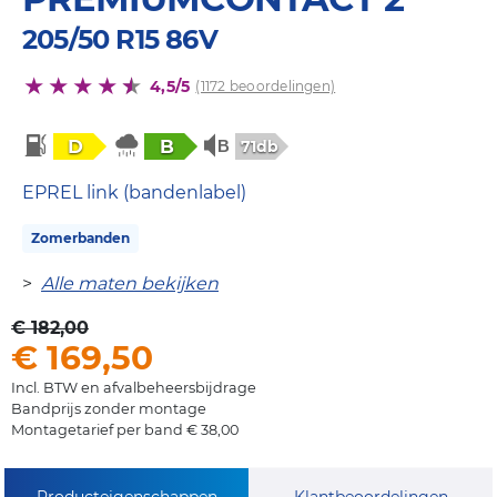
205/50 R15 86V
4,5/5
(1172 beoordelingen)
D
B
71db
EPREL link (bandenlabel)
Zomerbanden
>
Alle maten bekijken
€ 182,00
€ 169,50
Incl. BTW en afvalbeheersbijdrage
Bandprijs zonder montage
Montagetarief per band € 38,00
Producteigenschappen
Klantbeoordelingen