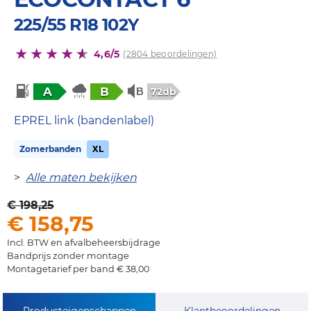
225/55 R18 102Y
4,6/5
(2804 beoordelingen)
A
B
72db
EPREL link (bandenlabel)
Zomerbanden
XL
>
Alle maten bekijken
€ 198,25
€ 158,75
Incl. BTW en afvalbeheersbijdrage
Bandprijs zonder montage
Montagetarief per band € 38,00
Producteigenschappen
Klantbeoordelingen