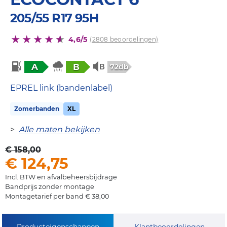
205/55 R17 95H
4,6/5
(2808 beoordelingen)
A
B
72db
EPREL link (bandenlabel)
Zomerbanden
XL
>
Alle maten bekijken
€ 158,00
€ 124,75
Incl. BTW en afvalbeheersbijdrage
Bandprijs zonder montage
Montagetarief per band € 38,00
Producteigenschappen
Klantbeoordelingen