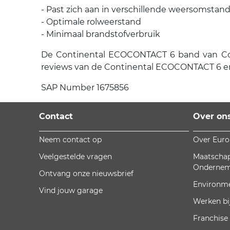
- Past zich aan in verschillende weersomsta
- Optimale rolweerstand
- Minimaal brandstofverbruik
De Continental ECOCONTACT 6 band van Contin
reviews van de Continental ECOCONTACT 6 en 
SAP Number 1675856
Contact
Over on
Neem contact op
Over Eur
Veelgestelde vragen
Maatschap
Onderne
Ontvang onze nieuwsbrief
Environm
Vind jouw garage
Werken bi
Franchise