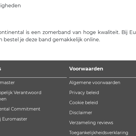
ndigheden
ental is een zomerband van hoge kwaliteit. Bij Eurom
bestel je deze band gemakkelijk online.
s
Voorwaarden
omaster
Algemene voorwaarden
pelijk Verantwoord
Privacy beleid
men
Cookie beleid
ental Commitment
Disclaimer
j Euromaster
Verzameling reviews
Toegankelijkheidsverklaring