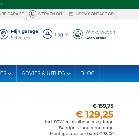
r
 JE GARAGE
WERKEN BIJ
NEEM CONTACT OP
Mijn garage
Winkelwagen
Log in
Selecteer
Geen artikel
IES
ADVIES & UITLEG
BLOG
€ 159,75
€ 129,25
Incl. BTW en afvalbeheersbijdrage
Bandprijs zonder montage
Montagetarief per band € 38,00