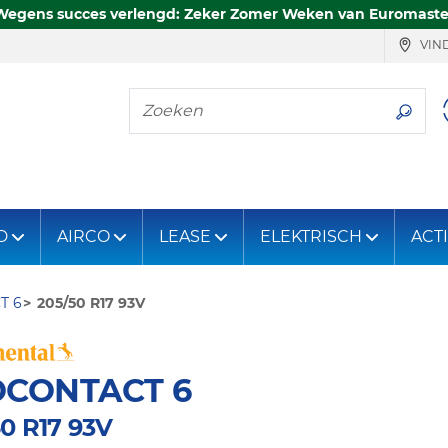
Wegens succes verlengd: Zeker Zomer Weken van Euromaste
VIND
Zoeken
D
AIRCO
LEASE
ELEKTRISCH
ACT
T 6
205/50 R17 93V
OCONTACT 6
0 R17 93V