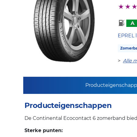
A
EPREL l
Zomerb
>
Alle 
Producteigenschap
Producteigenschappen
De Continental Ecocontact 6 zomerband biedt
Sterke punten: