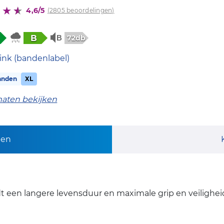
4,6/5
(2805 beoordelingen)
B
72db
ink (bandenlabel)
anden
XL
maten bekijken
pen
 een langere levensduur en maximale grip en veilighei