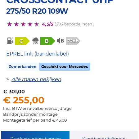
275/50 R20 109W
4,5/5
(203 beoordelingen)
C
B
72db
EPREL link (bandenlabel)
Zomerbanden
Geschikt voor Mercedes
>
Alle maten bekijken
€ 301,00
€ 255,00
Incl. BTW en afvalbeheersbijdrage
Bandprijs zonder montage
Montagetarief per band € 45,00
Producteigenschappen
Klantbeoordelingen