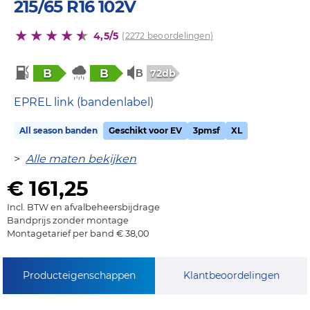
215/65 R16 102V
4,5/5
(2272 beoordelingen)
B
B
72db
EPREL link (bandenlabel)
All season banden
Geschikt voor EV
3pmsf
XL
>
Alle maten bekijken
€ 161,25
Incl. BTW en afvalbeheersbijdrage
Bandprijs zonder montage
Montagetarief per band € 38,00
Producteigenschappen
Klantbeoordelingen