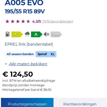
A005 EVO
195/55 R15 89V
4,5/5
(1076 beoordelingen)
C
A
71db
EPREL link (bandenlabel)
All season banden
3pmsf
XL
>
Alle maten bekijken
€ 124,50
Incl. BTW en afvalbeheersbijdrage
Bandprijs zonder montage
Montagetarief per band € 38,00
Producteigenschappen
Klantbeoordelingen