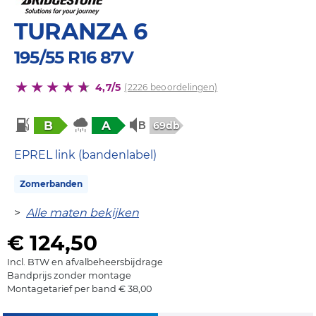
TURANZA 6
195/55 R16 87V
4,7/5
(2226 beoordelingen)
B
A
69db
EPREL link (bandenlabel)
Zomerbanden
>
Alle maten bekijken
€ 124,50
Incl. BTW en afvalbeheersbijdrage
Bandprijs zonder montage
Montagetarief per band € 38,00