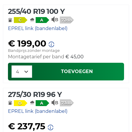
255/40 R19 100 Y
72db
C
A
EPREL link (bandenlabel)
€ 199,00
Bandprijs zonder montage
Montagetarief per band
€ 45,00
TOEVOEGEN
275/30 R19 96 Y
73db
D
A
EPREL link (bandenlabel)
€ 237,75