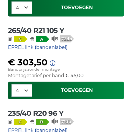
TOEVOEGEN
265/40 R21 105 Y
72db
C
A
EPREL link (bandenlabel)
€ 303,50
Bandprijs zonder montage
Montagetarief per band
€ 45,00
TOEVOEGEN
235/40 R20 96 Y
71db
C
B
EPREL link (bandenlabel)