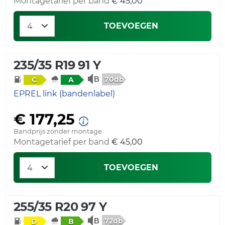
Montagetarief per band
€ 45,00
TOEVOEGEN
235/35 R19 91 Y
70db
C
A
EPREL link (bandenlabel)
€ 177,25
Bandprijs zonder montage
Montagetarief per band
€ 45,00
TOEVOEGEN
255/35 R20 97 Y
72db
D
B