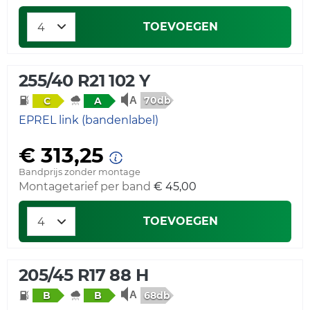
TOEVOEGEN
255/40 R21 102 Y
70db
C
A
EPREL link (bandenlabel)
€ 313,25
Bandprijs zonder montage
Montagetarief per band
€ 45,00
TOEVOEGEN
205/45 R17 88 H
68db
B
B