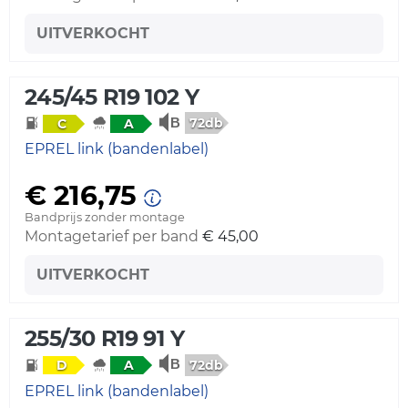
UITVERKOCHT
245/45 R19 102 Y
72db
C
A
EPREL link (bandenlabel)
€ 216,75
Bandprijs zonder montage
Montagetarief per band
€ 45,00
UITVERKOCHT
255/30 R19 91 Y
72db
D
A
EPREL link (bandenlabel)