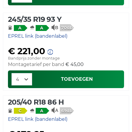
245/35 R19 93 Y
70db
A
A
EPREL link (bandenlabel)
€ 221,00
Bandprijs zonder montage
Montagetarief per band
€ 45,00
TOEVOEGEN
205/40 R18 86 H
69db
C
A
EPREL link (bandenlabel)