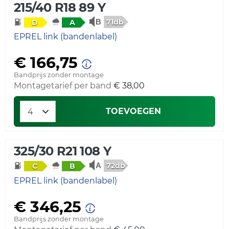
215/40 R18 89 Y
71db
D
A
EPREL link (bandenlabel)
€ 166,75
Bandprijs zonder montage
Montagetarief per band
€ 38,00
TOEVOEGEN
325/30 R21 108 Y
72db
C
B
EPREL link (bandenlabel)
€ 346,25
Bandprijs zonder montage