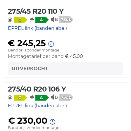
275/45 R20 110 Y
73db
C
A
EPREL link (bandenlabel)
€ 245,25
Bandprijs zonder montage
Montagetarief per band
€ 45,00
UITVERKOCHT
275/40 R20 106 Y
73db
C
A
EPREL link (bandenlabel)
€ 230,00
Bandprijs zonder montage