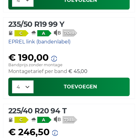
TOEVOEGEN
235/50 R19 99 Y
70db
C
A
EPREL link (bandenlabel)
€ 190,00
Bandprijs zonder montage
Montagetarief per band
€ 45,00
TOEVOEGEN
225/40 R20 94 T
71db
C
A
€ 246,50