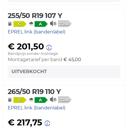
255/50 R19 107 Y
72db
C
A
EPREL link (bandenlabel)
€ 201,50
Bandprijs zonder montage
Montagetarief per band
€ 45,00
UITVERKOCHT
265/50 R19 110 Y
72db
C
A
EPREL link (bandenlabel)
€ 217,75