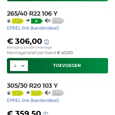
265/40 R22 106 Y
73db
C
A
EPREL link (bandenlabel)
€ 306,00
Bandprijs zonder montage
Montagetarief per band
€ 45,00
TOEVOEGEN
305/30 R20 103 Y
71db
C
C
EPREL link (bandenlabel)
€ 359,50