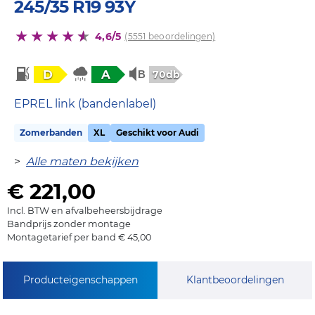
245/35 R19 93Y
4,6/5
(5551 beoordelingen)
D
A
70db
EPREL link (bandenlabel)
Zomerbanden
XL
Geschikt voor Audi
>
Alle maten bekijken
€ 221,00
Incl. BTW en afvalbeheersbijdrage
Bandprijs zonder montage
Montagetarief per band € 45,00
Producteigenschappen
Klantbeoordelingen