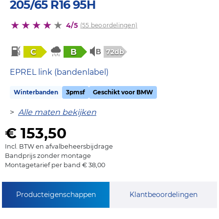
205/65 R16 95H
4/5
(55 beoordelingen)
C
B
72db
EPREL link (bandenlabel)
Winterbanden
3pmsf
Geschikt voor BMW
>
Alle maten bekijken
€ 153,50
Incl. BTW en afvalbeheersbijdrage
Bandprijs zonder montage
Montagetarief per band € 38,00
Producteigenschappen
Klantbeoordelingen