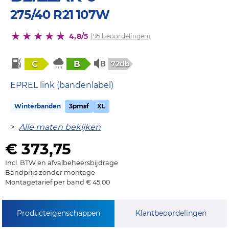
275/40 R21 107W
4,8/5
(95 beoordelingen)
C
B
72db
EPREL link (bandenlabel)
Winterbanden
3pmsf
XL
>
Alle maten bekijken
€ 373,75
Incl. BTW en afvalbeheersbijdrage
Bandprijs zonder montage
Montagetarief per band € 45,00
Producteigenschappen
Klantbeoordelingen