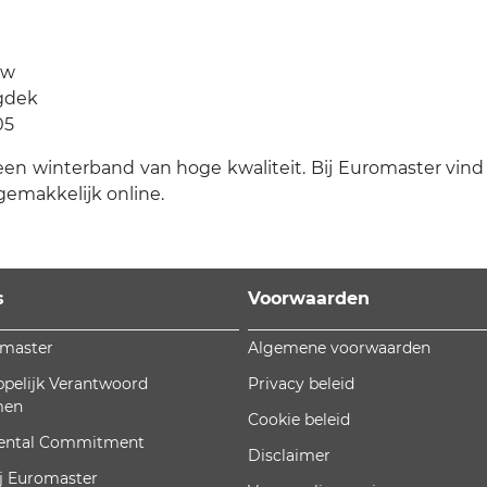
uw
egdek
05
en winterband van hoge kwaliteit. Bij Euromaster vind je
gemakkelijk online.
s
Voorwaarden
omaster
Algemene voorwaarden
pelijk Verantwoord
Privacy beleid
men
Cookie beleid
ental Commitment
Disclaimer
j Euromaster