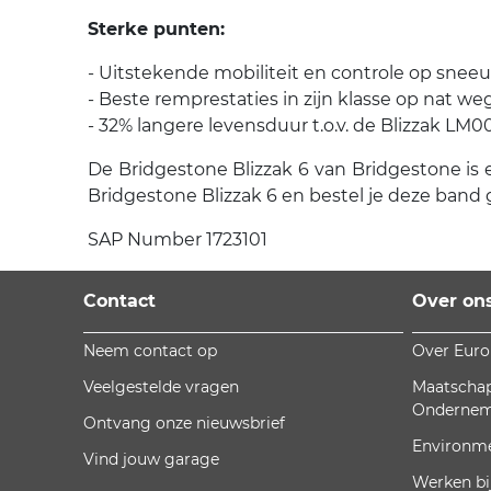
Sterke punten:
- Uitstekende mobiliteit en controle op snee
- Beste remprestaties in zijn klasse op nat w
- 32% langere levensduur t.o.v. de Blizzak LM0
De Bridgestone Blizzak 6 van Bridgestone is e
Bridgestone Blizzak 6 en bestel je deze band 
SAP Number 1723101
Contact
Over on
Neem contact op
Over Eur
Veelgestelde vragen
Maatschap
Onderne
Ontvang onze nieuwsbrief
Environm
Vind jouw garage
Werken bi