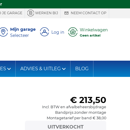
r
 JE GARAGE
WERKEN BIJ
NEEM CONTACT OP
Mijn garage
Winkelwagen
Log in
Selecteer
Geen artikel
IES
ADVIES & UITLEG
BLOG
€ 213,50
Incl. BTW en afvalbeheersbijdrage
Bandprijs zonder montage
Montagetarief per band € 38,00
UITVERKOCHT