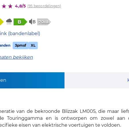
4,8/5
(95 beoordelingen)
B
70db
ink (bandenlabel)
anden
3pmsf
XL
maten bekijken
pen
eratie van de bekroonde Blizzak LM005, die maar liefst
wde Touringgamma en is ontworpen om zowel aan d
cifieke eisen van elektrische voertuigen te voldoen.