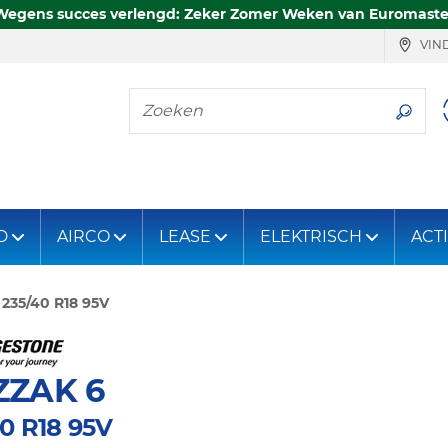
Wegens succes verlengd: Zeker Zomer Weken van Euromaste
VIND
Zoeken
D
AIRCO
LEASE
ELEKTRISCH
ACT
235/40 R18 95V
ZZAK 6
0 R18 95V