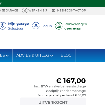
r
 JE GARAGE
WERKEN BIJ
NEEM CONTACT OP
Mijn garage
Winkelwagen
Log in
Selecteer
Geen artikel
IES
ADVIES & UITLEG
BLOG
€ 167,00
Incl. BTW en afvalbeheersbijdrage
Bandprijs zonder montage
Montagetarief per band € 38,00
UITVERKOCHT