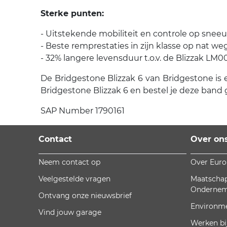
Sterke punten:
- Uitstekende mobiliteit en controle op snee
- Beste remprestaties in zijn klasse op nat w
- 32% langere levensduur t.o.v. de Blizzak LM0
De Bridgestone Blizzak 6 van Bridgestone is e
Bridgestone Blizzak 6 en bestel je deze band 
SAP Number 1790161
Contact
Over on
Neem contact op
Over Eur
Veelgestelde vragen
Maatschap
Onderne
Ontvang onze nieuwsbrief
Environm
Vind jouw garage
Werken bi