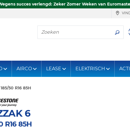
Wegens succes verlengd: Zeker Zomer Weken van Euromaste
VIND
Zoeken
D
AIRCO
LEASE
ELEKTRISCH
ACT
185/50 R16 85H
ZZAK 6
0 R16 85H