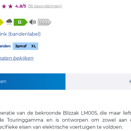
4,8/5
(95 beoordelingen)
B
70db
ink (bandenlabel)
anden
3pmsf
XL
maten bekijken
pen
eratie van de bekroonde Blizzak LM005, die maar liefst
wde Touringgamma en is ontworpen om zowel aan d
cifieke eisen van elektrische voertuigen te voldoen.