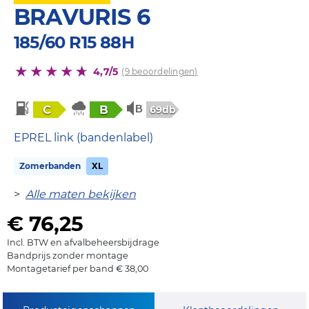
BRAVURIS 6
185/60 R15 88H
4,7/5
(9 beoordelingen)
C
B
69db
EPREL link (bandenlabel)
Zomerbanden
XL
>
Alle maten bekijken
€ 76,25
Incl. BTW en afvalbeheersbijdrage
Bandprijs zonder montage
Montagetarief per band € 38,00