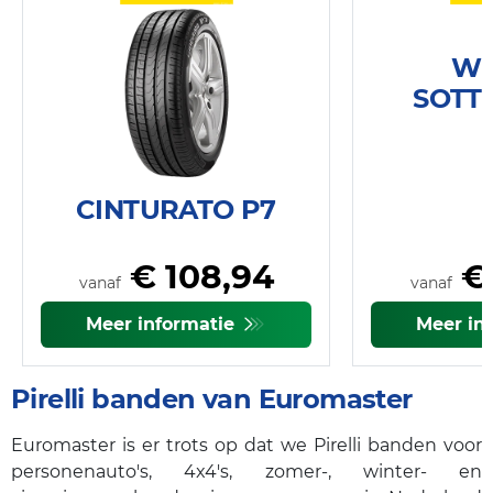
WI
SOTT
CINTURATO P7
€ 108,94
€ 
vanaf
vanaf
Meer informatie
Meer in
Pirelli banden van Euromaster
Euromaster is er trots op dat we Pirelli banden voor
personenauto's, 4x4's, zomer-, winter- en