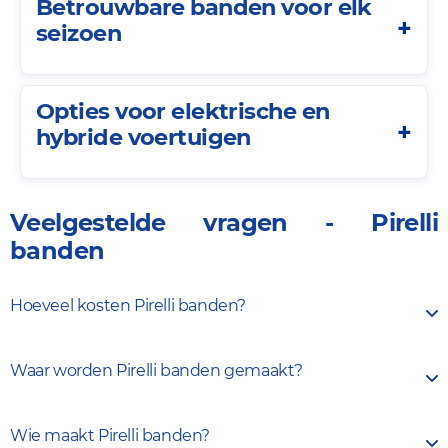
Betrouwbare banden voor elk
seizoen
Opties voor elektrische en
hybride voertuigen
Veelgestelde vragen - Pirelli
banden
Hoeveel kosten Pirelli banden?
De prijs van Pirelli banden hangt af van het model,
Waar worden Pirelli banden gemaakt?
de maat en het type dat je kiest. Als
premiummerk liggen Pirelli banden in een
Pirelli produceert banden in verschillende landen,
hogere prijsklasse, maar ze staan bekend om hun
Wie maakt Pirelli banden?