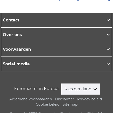
geluidsreductie. Hun banden hebben
besparen.
profielontwerpen die rolgeluid dempen, wat
Jazeker. Daarvoor heeft Pirelli
all season banden
vooral merkbaar is op de snelweg of ruwe
zoals de Cinturato All-Season SF 3 en Scorpion All-
Contact
wegdekken.
Season SF 3. Deze bieden grip in uiteenlopende
weersomstandigheden en zijn handig als je niet
Over ons
wilt wisselen tussen
zomer
- en
winterbanden.
Voorwaarden
Social media
Euromaster in Europa:
Kies een land
Algemene Voorwaarden
Disclaimer
Privacy beleid
Cookie beleid
Sitemap