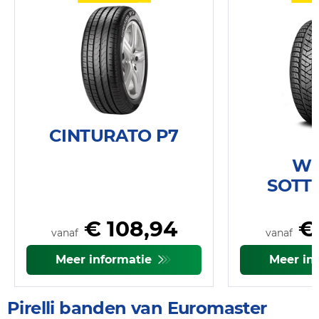
CINTURATO P7
WI
SOTT
€ 108,94
€ 
vanaf
vanaf
Meer informatie
Meer in
Pirelli banden van Euromaster