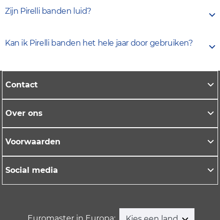
Bepaalde Pirelli-modellen zijn ontworpen om met
rekening met het hogere gewicht en directe
Zijn Pirelli banden luid?
minder weerstand over de weg te rollen, wat het
koppel van elektrische auto's.
brandstofverbruik kan verlagen. Met de juiste
Pirelli besteedt veel aandacht aan
banden onder je auto kun je op termijn brandstof
Kan ik Pirelli banden het hele jaar door gebruiken?
geluidsreductie. Hun banden hebben
besparen.
profielontwerpen die rolgeluid dempen, wat
Jazeker. Daarvoor heeft Pirelli
all season banden
vooral merkbaar is op de snelweg of ruwe
zoals de Cinturato All-Season SF 3 en Scorpion All-
Contact
wegdekken.
Season SF 3. Deze bieden grip in uiteenlopende
weersomstandigheden en zijn handig als je niet
Over ons
wilt wisselen tussen
zomer
- en
winterbanden.
Voorwaarden
Social media
Euromaster in Europa:
Kies een land