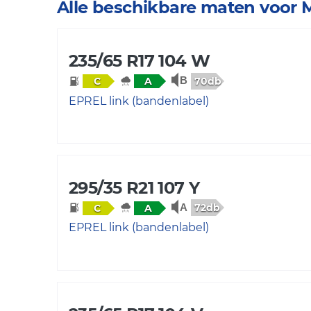
Alle beschikbare maten voor
235/65 R17 104 W
70db
C
A
EPREL link (bandenlabel)
295/35 R21 107 Y
72db
C
A
EPREL link (bandenlabel)