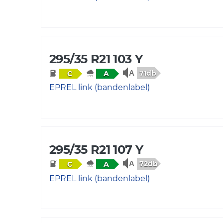
295/35 R21 103 Y
71db
C
A
EPREL link (bandenlabel)
295/35 R21 107 Y
72db
C
A
EPREL link (bandenlabel)