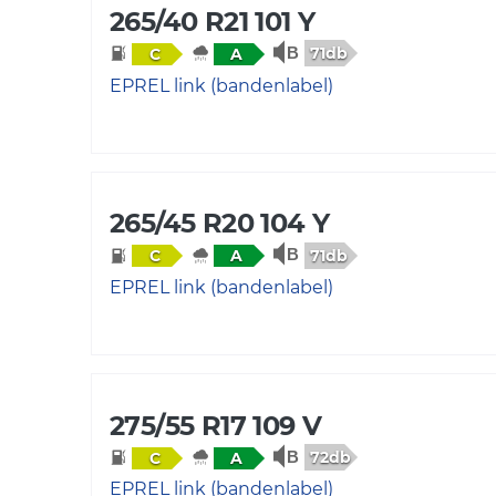
265/40 R21 101 Y
71db
C
A
EPREL link (bandenlabel)
265/45 R20 104 Y
71db
C
A
EPREL link (bandenlabel)
275/55 R17 109 V
72db
C
A
EPREL link (bandenlabel)