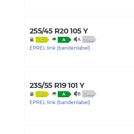
255/45 R20 105 Y
70db
C
A
EPREL link (bandenlabel)
235/55 R19 101 Y
71db
C
A
EPREL link (bandenlabel)