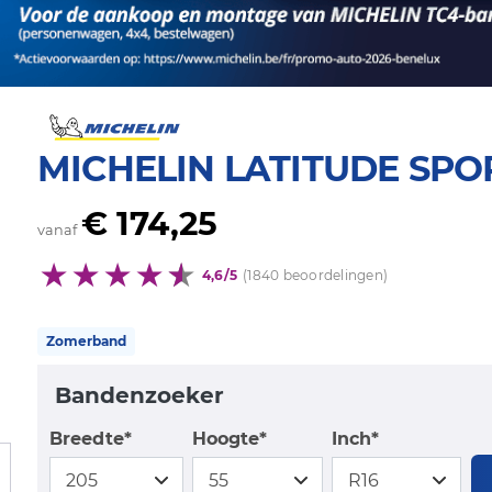
MICHELIN LATITUDE SPO
€ 174,25
vanaf
4,6/5
(1840 beoordelingen)
Zomerband
Bandenzoeker
Breedte*
Hoogte*
Inch*