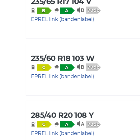
235/65 R17 104 V
70db
B
A
EPREL link (bandenlabel)
235/60 R18 103 W
70db
C
A
EPREL link (bandenlabel)
285/40 R20 108 Y
70db
C
A
EPREL link (bandenlabel)