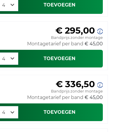
TOEVOEGEN
€ 295,00
Bandprijs zonder montage
Montagetarief per band
€ 45,00
TOEVOEGEN
€ 336,50
Bandprijs zonder montage
Montagetarief per band
€ 45,00
TOEVOEGEN