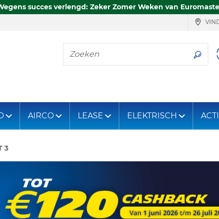
Wegens succes verlengd: Zeker Zomer Weken van Euromaste
VIND
Zoeken
D
AIRCO
LEASE
ELEKTRISCH
ACT
 3