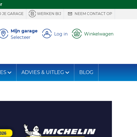
r
 JE GARAGE
WERKEN BIJ
NEEM CONTACT OP
Mijn garage
Log in
Winkelwagen
Selecteer
IES
ADVIES & UITLEG
BLOG