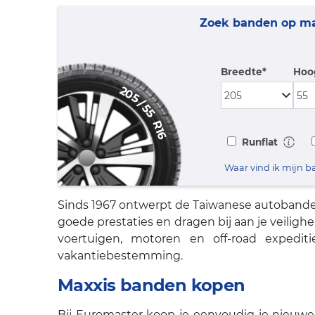
Zoek banden op m
Breedte*
Hoo
205
/
55
R16
Runflat
Waar vind ik mijn
Sinds 1967 ontwerpt de Taiwanese autobande
goede prestaties en dragen bij aan je veilig
voertuigen, motoren en off-road expedi
vakantiebestemming.
Maxxis banden kopen
Bij Euromaster koop je eenvoudig je nieuwe