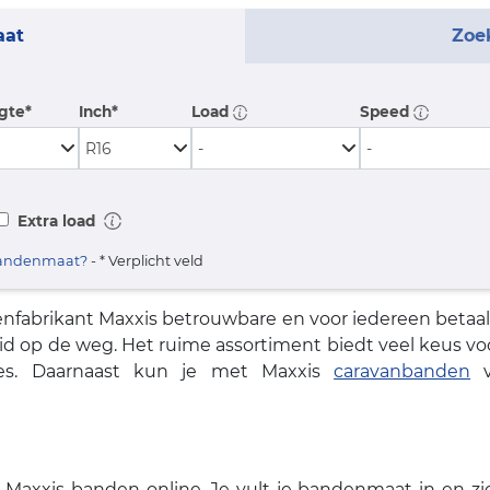
aat
Zoe
gte*
Inch*
Load
Speed
Extra load
 bandenmaat?
- * Verplicht veld
nfabrikant Maxxis betrouwbare en voor iedereen beta
heid op de weg. Het ruime assortiment biedt veel keus
ties. Daarnaast kun je met Maxxis
caravanbanden
ve
 Maxxis banden online. Je vult je bandenmaat in en zi