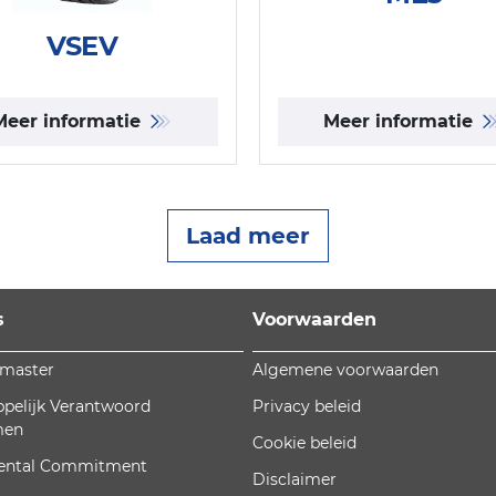
VSEV
Meer informatie
Meer informatie
Laad meer
s
Voorwaarden
omaster
Algemene voorwaarden
pelijk Verantwoord
Privacy beleid
men
Cookie beleid
ental Commitment
Disclaimer