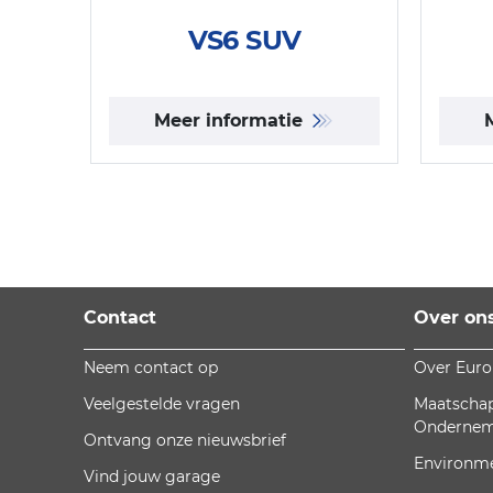
VS6 SUV
Meer informatie
Contact
Over on
Neem contact op
Over Eur
Veelgestelde vragen
Maatschap
Onderne
Ontvang onze nieuwsbrief
Environm
Vind jouw garage