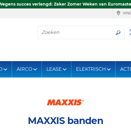
Wegens succes verlengd: Zeker Zomer Weken van Euromaste
VIND
Zoeken
D
AIRCO
LEASE
ELEKTRISCH
ACT
MAXXIS banden