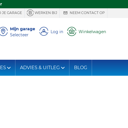
r
 JE GARAGE
WERKEN BIJ
NEEM CONTACT OP
Mijn garage
Log in
Winkelwagen
Selecteer
IES
ADVIES & UITLEG
BLOG