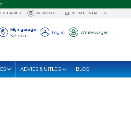
r
 JE GARAGE
WERKEN BIJ
NEEM CONTACT OP
Mijn garage
Log in
Winkelwagen
Selecteer
IES
ADVIES & UITLEG
BLOG