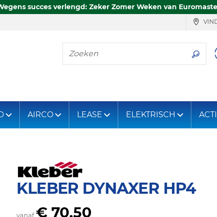
Wegens succes verlengd: Zeker Zomer Weken van Euromaste
VIND
Zoeken
D
AIRCO
LEASE
ELEKTRISCH
ACT
KLEBER DYNAXER HP4
€ 70,50
vanaf