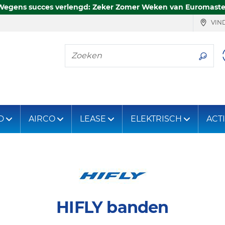
Wegens succes verlengd: Zeker Zomer Weken van Euromaste
VIND
Zoeken
D
AIRCO
LEASE
ELEKTRISCH
ACT
HIFLY banden