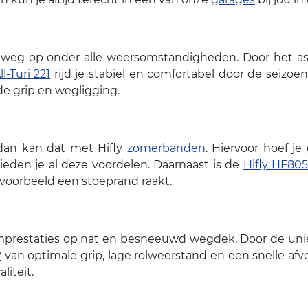
e weg op onder alle weersomstandigheden. Door het 
ll-Turi 221
rijd je stabiel en comfortabel door de seizoe
e grip en wegligging.
, dan kan dat met Hifly
zomerbanden
. Hiervoor hoef j
bieden je al deze voordelen. Daarnaast is de
Hifly HF80
jvoorbeeld een stoeprand raakt.
emprestaties op nat en besneeuwd wegdek. Door de un
2
van optimale grip, lage rolweerstand en een snelle afv
iteit.