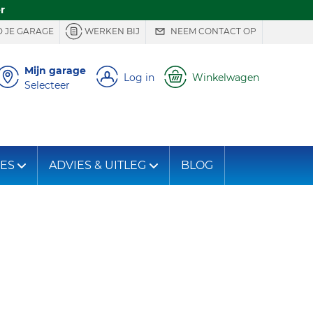
r
 JE GARAGE
WERKEN BIJ
NEEM CONTACT OP
Mijn garage
Log in
Winkelwagen
Selecteer
IES
ADVIES & UITLEG
BLOG