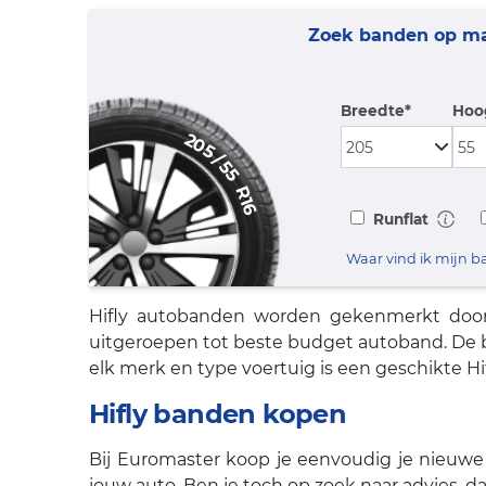
Zoek banden op m
Breedte*
Hoo
205
/
55
R16
Runflat
Waar vind ik mijn
Hifly autobanden worden gekenmerkt door e
uitgeroepen tot beste budget autoband. De 
elk merk en type voertuig is een geschikte Hi
Hifly banden kopen
Bij Euromaster koop je eenvoudig je nieuwe 
jouw auto. Ben je toch op zoek naar advies, da