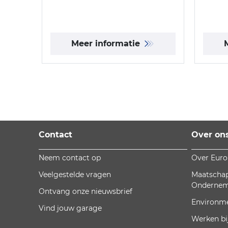
Meer informatie
Contact
Over on
Neem contact op
Over Eur
Veelgestelde vragen
Maatschap
Onderne
Ontvang onze nieuwsbrief
Environm
Vind jouw garage
Werken bi