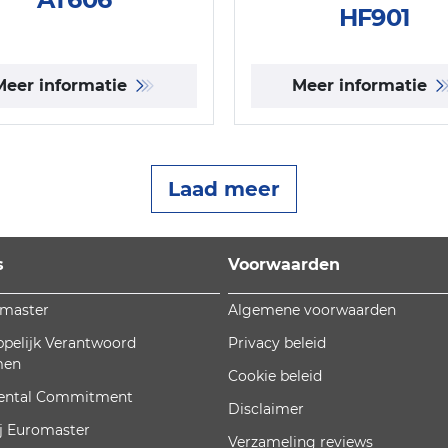
HF901
Meer informatie
Meer informatie
Laad meer
s
Voorwaarden
omaster
Algemene voorwaarden
pelijk Verantwoord
Privacy beleid
men
Cookie beleid
ental Commitment
Disclaimer
j Euromaster
Verzameling reviews