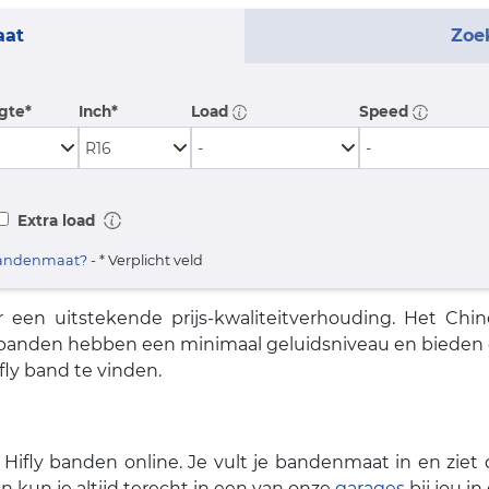
aat
Zoe
gte*
Inch*
Load
Speed
Extra load
 bandenmaat?
- * Verplicht veld
en uitstekende prijs-kwaliteitverhouding. Het Chine
banden hebben een minimaal geluidsniveau en bieden op
fly band te vinden.
Hifly banden online. Je vult je bandenmaat in en ziet 
n kun je altijd terecht in een van onze
garages
bij jou in